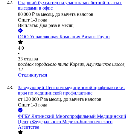
Старший бухгалтер на участок заработной платы с
выездами в офис
80 000
₽
за месяц,
до вычета налогов
Опыт 1-3 года
Выплаты: Два раза в месяц
ООО
Управляющая Компания Визант Групп
4.0
•
33
отзыва
посёлок городского типа Кореиз, Алупкинское шоссе,
12
Откликнуться
Заведующий Центром медицинской профилактики-
врач по медицинской профилактике
от
130 000
₽
за месяц,
до вычета налогов
Опыт 1-3 года
ФГБУ Ялтинский Многопрофильный Медицинский
Центр Федерального Медико-Биологического
Агентства