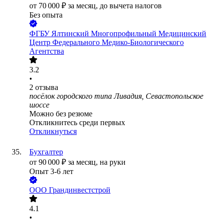
от
70 000
₽
за месяц,
до вычета налогов
Без опыта
ФГБУ Ялтинский Многопрофильный Медицинский
Центр Федерального Медико-Биологического
Агентства
3.2
•
2
отзыва
посёлок городского типа Ливадия, Севастопольское
шоссе
Можно без резюме
Откликнитесь среди первых
Откликнуться
Бухгалтер
от
90 000
₽
за месяц,
на руки
Опыт 3-6 лет
ООО
Грандинвестстрой
4.1
•