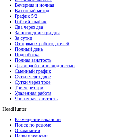
Вечерняя и ночная
Вахтовый метод
График 5/2
Гибкий график
Два через два
За последние три дня
За сутки
От прямых работодателей
Полный день
Подработка
Полная занятость
Для людей с инвалидностью
Сменный график
Сутки через двое
Сутки через трое
Три через три
Удаленная работа
Частичная занятость
HeadHunter
Размещение вакансий
Поиск по резюме
О компании
Наши вакансии