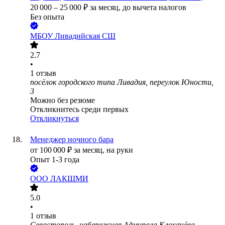
20 000
–
25 000
₽
за месяц,
до вычета налогов
Без опыта
МБОУ Ливадийская СШ
2.7
•
1
отзыв
посёлок городского типа Ливадия, переулок Юности,
3
Можно без резюме
Откликнитесь среди первых
Откликнуться
Менеджер ночного бара
от
100 000
₽
за месяц,
на руки
Опыт 1-3 года
ООО
ЛАКШМИ
5.0
•
1
отзыв
Севастополь, набережная Адмирала Клокачёва