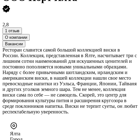
2,8
1 отзыв
О компании
Вакансии
Ресторан славится самой большой коллекцией виски в
России. Коллекция, представленная в Ялте, насчитывает три с
лишним сотни наименований для искушенных ценителей и
постоянно пополняется новыми уникальными образцами.
Наряду с более привычными шотландским, ирландским и
американским виски, в нашей коллекции нашли свое место
превосходные напитки из Уэльса, Франции, Японии, Тайваня
и других уголков земного шара. Тем не менее, коллекция
виски сама по себе — не самоцель. Скорей, это центр для
формирования культуры пития и расширения кругозора в
среде поклонников напитка. Виски не терпит суеты, он любит
респектабельную уверенность.
Ялта
Город