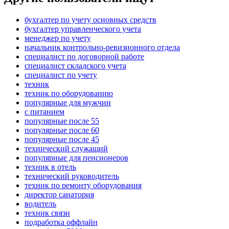
бухгалтер по учету основных средств
бухгалтер управленческого учета
менеджер по учету
начальник контрольно-ревизионного отдела
специалист по договорной работе
специалист складского учета
специалист по учету
техник
техник по оборудованию
популярные для мужчин
с питанием
популярные после 55
популярные после 60
популярные после 45
технический служащий
популярные для пенсионеров
техник в отель
технический руководитель
техник по ремонту оборудования
директор санатория
водитель
техник связи
подработка оффлайн