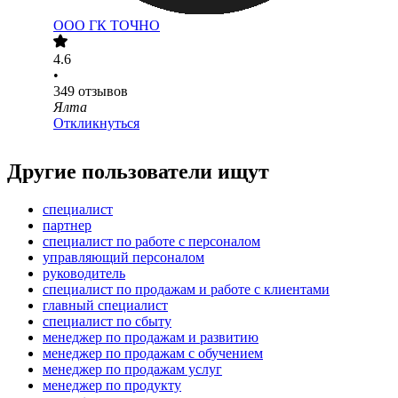
ООО
ГК ТОЧНО
4.6
•
349
отзывов
Ялта
Откликнуться
Другие пользователи ищут
специалист
партнер
специалист по работе с персоналом
управляющий персоналом
руководитель
специалист по продажам и работе с клиентами
главный специалист
специалист по сбыту
менеджер по продажам и развитию
менеджер по продажам с обучением
менеджер по продажам услуг
менеджер по продукту