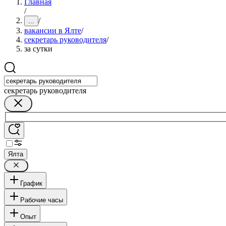
Главная
/
/
...
вакансии в Ялте
/
секретарь руководителя
/
за сутки
секретарь руководителя
Ялта
График
Рабочие часы
Опыт