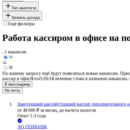
Тип занятости
Уровень дохода
Ещё фильтры
Работа кассиром в офисе на п
, 1 вакансия
По вашему запросу ещё будут появляться новые вакансии. При
кассир в офис
Ялта
5/2
6/1
Ключевые слова в названии вакансии,
В мессенджер
На почту
Заведующий кассой/старший кассир дополнительного оф
от
48 000
₽
за месяц,
до вычета налогов
Опыт 1-3 года
АО
ГЕНБАНК