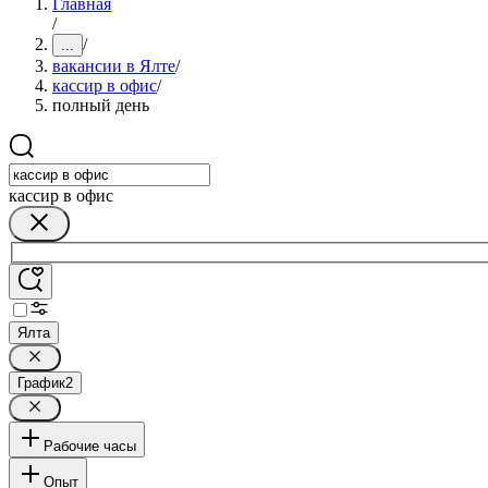
Главная
/
/
...
вакансии в Ялте
/
кассир в офис
/
полный день
кассир в офис
Ялта
График
2
Рабочие часы
Опыт