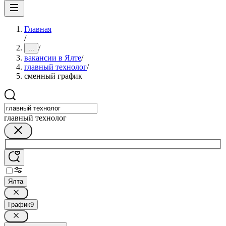
Главная
/
/
...
вакансии в Ялте
/
главный технолог
/
сменный график
главный технолог
Ялта
График
9