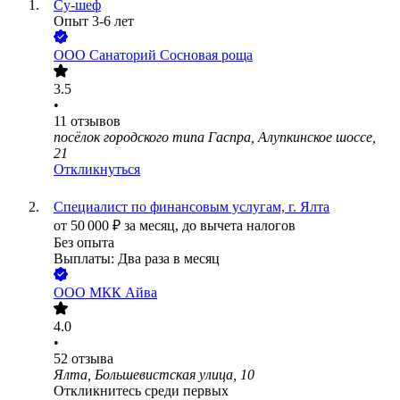
Су-шеф
Опыт 3-6 лет
ООО
Санаторий Сосновая роща
3.5
•
11
отзывов
посёлок городского типа Гаспра, Алупкинское шоссе,
21
Откликнуться
Специалист по финансовым услугам, г. Ялта
от
50 000
₽
за месяц,
до вычета налогов
Без опыта
Выплаты: Два раза в месяц
ООО
МКК Айва
4.0
•
52
отзыва
Ялта, Большевистская улица, 10
Откликнитесь среди первых