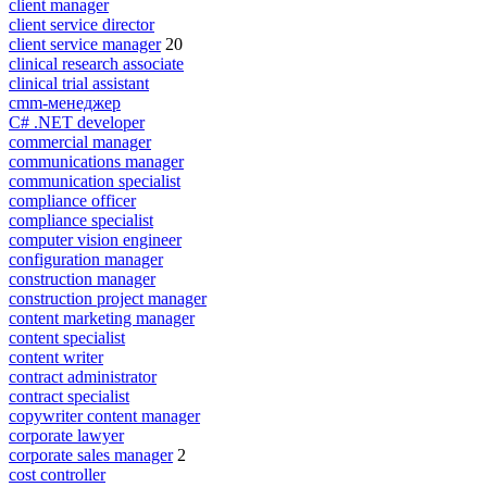
client manager
client service director
client service manager
20
clinical research associate
clinical trial assistant
cmm-менеджер
C# .NET developer
commercial manager
communications manager
communication specialist
compliance officer
compliance specialist
computer vision engineer
configuration manager
construction manager
construction project manager
content marketing manager
content specialist
content writer
contract administrator
contract specialist
copywriter content manager
corporate lawyer
corporate sales manager
2
cost controller