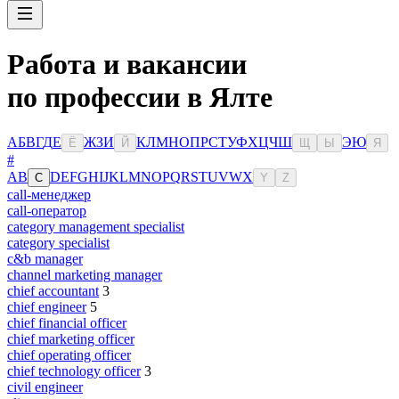
Работа и вакансии
по профессии в Ялте
А
Б
В
Г
Д
Е
Ж
З
И
К
Л
М
Н
О
П
Р
С
Т
У
Ф
Х
Ц
Ч
Ш
Э
Ю
Ё
Й
Щ
Ы
Я
#
A
B
D
E
F
G
H
I
J
K
L
M
N
O
P
Q
R
S
T
U
V
W
X
C
Y
Z
call-менеджер
call-оператор
category management specialist
category specialist
c&b manager
channel marketing manager
chief accountant
3
chief engineer
5
chief financial officer
chief marketing officer
chief operating officer
chief technology officer
3
civil engineer