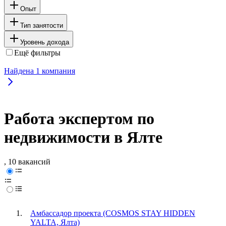
Опыт
Тип занятости
Уровень дохода
Ещё фильтры
Найдена
1
компания
Работа экспертом по
недвижимости в Ялте
, 10 вакансий
Амбассадор проекта (COSMOS STAY HIDDEN
YALTA, Ялта)