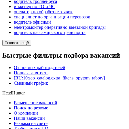
водитель троллейбуса
инженер по ГО и ЧС
оператор по обработке заявок
специалист по организации перевозок
водитель офисный
электромонтер оперативно-выездной бригады
водитель пассажирского транспорта
Показать ещё
Быстрые фильтры подбора вакансий
От прямых работодателей
Полная занятость
[RU:10:seo_catalog.extra_filter.s_opytom_raboty]
Сменный график
HeadHunter
Размещение вакансий
Поиск по резюме
О компании
Наши вакансии
Реклама на сайте
Требования к ПО