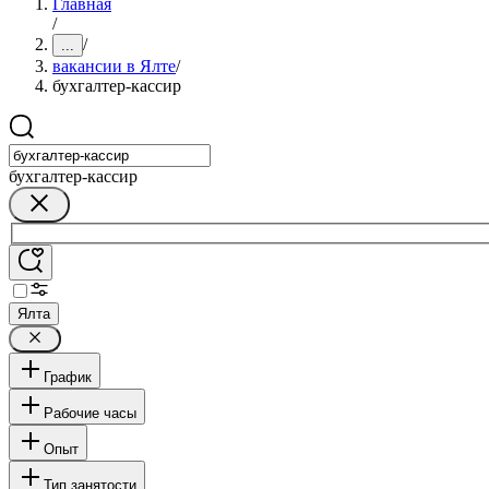
Главная
/
/
...
вакансии в Ялте
/
бухгалтер-кассир
бухгалтер-кассир
Ялта
График
Рабочие часы
Опыт
Тип занятости