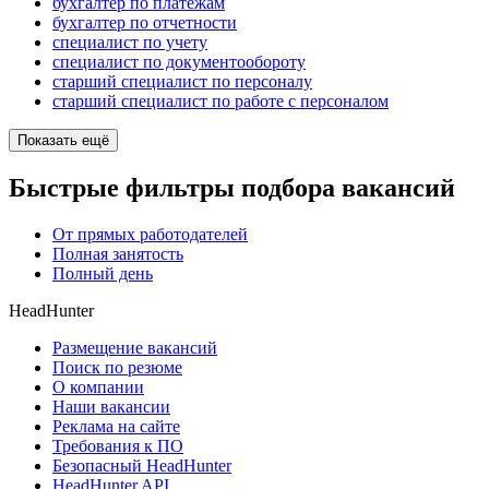
бухгалтер по платежам
бухгалтер по отчетности
специалист по учету
специалист по документообороту
старший специалист по персоналу
старший специалист по работе с персоналом
Показать ещё
Быстрые фильтры подбора вакансий
От прямых работодателей
Полная занятость
Полный день
HeadHunter
Размещение вакансий
Поиск по резюме
О компании
Наши вакансии
Реклама на сайте
Требования к ПО
Безопасный HeadHunter
HeadHunter API