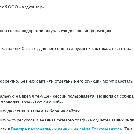
ет об ООО «Хэдхантер».
но и всегда содержали актуальную для вас информацию.
акие они бывают, для чего они нам нужны и как отказаться от их 
рректно. Без них сайт или отдельные его функции могут работат
альную на время текущей сессии пользователя. Позволяют собира
 проводят, возникают ли ошибки.
их действия и вашем выборе на сайтах.
х web-ресурсов и анализа сетевого трафика с учетом ваших инд
есть в
Реестре персональных данных на сайте Роскомнадзора
. Там