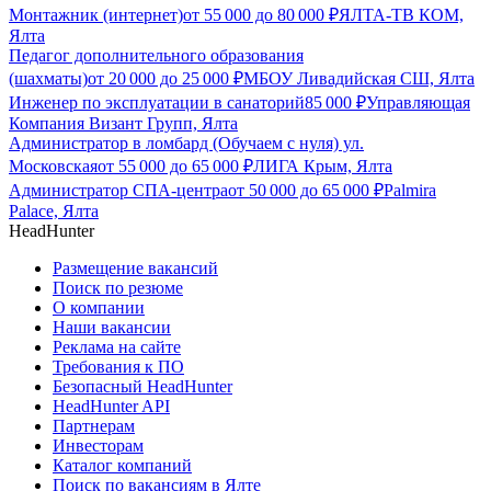
Монтажник (интернет)
от
55 000
до
80 000
₽
ЯЛТА-ТВ КОМ,
Ялта
Педагог дополнительного образования
(шахматы)
от
20 000
до
25 000
₽
МБОУ Ливадийская СШ, Ялта
Инженер по эксплуатации в санаторий
85 000
₽
Управляющая
Компания Визант Групп, Ялта
Администратор в ломбард (Обучаем с нуля) ул.
Московская
от
55 000
до
65 000
₽
ЛИГА Крым, Ялта
Администратор СПА-центра
от
50 000
до
65 000
₽
Palmira
Palace, Ялта
HeadHunter
Размещение вакансий
Поиск по резюме
О компании
Наши вакансии
Реклама на сайте
Требования к ПО
Безопасный HeadHunter
HeadHunter API
Партнерам
Инвесторам
Каталог компаний
Поиск по вакансиям в Ялте