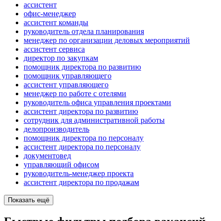
ассистент
офис-менеджер
ассистент команды
руководитель отдела планирования
менеджер по организации деловых мероприятий
ассистент сервиса
директор по закупкам
помощник директора по развитию
помощник управляющего
ассистент управляющего
менеджер по работе с отелями
руководитель офиса управления проектами
ассистент директора по развитию
сотрудник для административной работы
делопроизводитель
помощник директора по персоналу
ассистент директора по персоналу
документовед
управляющий офисом
руководитель-менеджер проекта
ассистент директора по продажам
Показать ещё