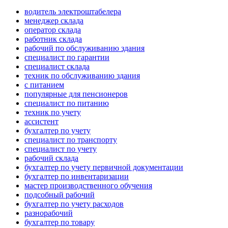
водитель электроштабелера
менеджер склада
оператор склада
работник склада
рабочий по обслуживанию здания
специалист по гарантии
специалист склада
техник по обслуживанию здания
с питанием
популярные для пенсионеров
специалист по питанию
техник по учету
ассистент
бухгалтер по учету
специалист по транспорту
специалист по учету
рабочий склада
бухгалтер по учету первичной документации
бухгалтер по инвентаризации
мастер производственного обучения
подсобный рабочий
бухгалтер по учету расходов
разнорабочий
бухгалтер по товару