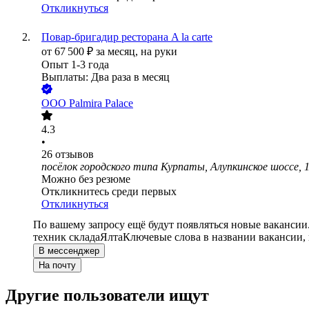
Откликнуться
Повар-бригадир ресторана A la carte
от
67 500
₽
за месяц,
на руки
Опыт 1-3 года
Выплаты: Два раза в месяц
ООО
Palmira Palace
4.3
•
26
отзывов
посёлок городского типа Курпаты, Алупкинское шоссе, 
Можно без резюме
Откликнитесь среди первых
Откликнуться
По вашему запросу ещё будут появляться новые вакансии
техник склада
Ялта
Ключевые слова в названии вакансии,
В мессенджер
На почту
Другие пользователи ищут