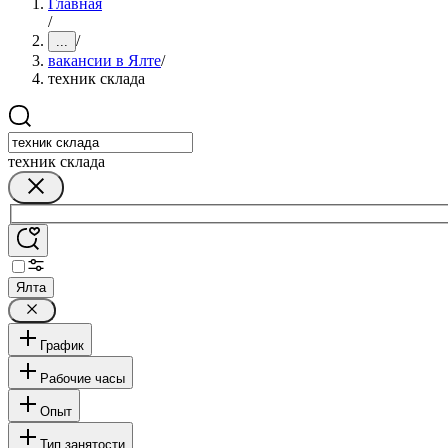
Главная
/
/
...
вакансии в Ялте
/
техник склада
техник склада
Ялта
График
Рабочие часы
Опыт
Тип занятости