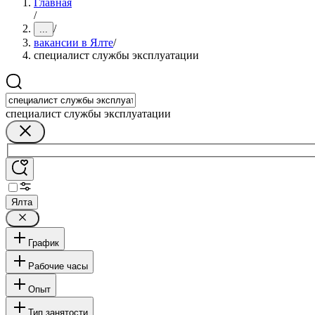
Главная
/
/
...
вакансии в Ялте
/
специалист службы эксплуатации
специалист службы эксплуатации
Ялта
График
Рабочие часы
Опыт
Тип занятости