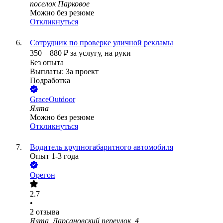
поселок Парковое
Можно без резюме
Откликнуться
Сотрудник по проверке уличной рекламы
350
–
880
₽
за услугу,
на руки
Без опыта
Выплаты: За проект
Подработка
GraceOutdoor
Ялта
Можно без резюме
Откликнуться
Водитель крупногабаритного автомобиля
Опыт 1-3 года
Орегон
2.7
•
2
отзыва
Ялта, Дарсановский переулок, 4