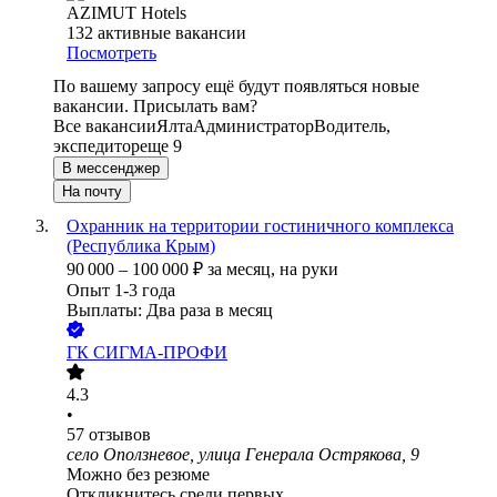
AZIMUT Hotels
132
активные вакансии
Посмотреть
По вашему запросу ещё будут появляться новые
вакансии. Присылать вам?
Все вакансии
Ялта
Администратор
Водитель,
экспедитор
еще 9
В мессенджер
На почту
Охранник на территории гостиничного комплекса
(Республика Крым)
90 000
–
100 000
₽
за месяц,
на руки
Опыт 1-3 года
Выплаты: Два раза в месяц
ГК СИГМА-ПРОФИ
4.3
•
57
отзывов
село Оползневое, улица Генерала Острякова, 9
Можно без резюме
Откликнитесь среди первых