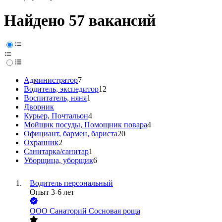
Найдено 57 вакансий
Администратор
7
Водитель, экспедитор
12
Воспитатель, няня
1
Дворник
Курьер, Почтальон
4
Мойщик посуды, Помощник повара
4
Официант, бармен, бариста
20
Охранник
2
Санитарка/санитар
1
Уборщица, уборщик
6
Водитель персональный
Опыт 3-6 лет
ООО
Санаторий Сосновая роща