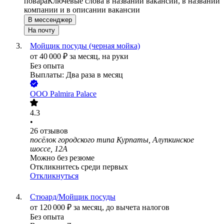
повара
Ключевые слова в названии вакансии, в названии
компании и в описании вакансии
В мессенджер
На почту
Мойщик посуды (черная мойка)
от
40 000
₽
за месяц,
на руки
Без опыта
Выплаты: Два раза в месяц
ООО
Palmira Palace
4.3
•
26
отзывов
посёлок городского типа Курпаты, Алупкинское
шоссе, 12А
Можно без резюме
Откликнитесь среди первых
Откликнуться
Стюард/Мойщик посуды
от
120 000
₽
за месяц,
до вычета налогов
Без опыта