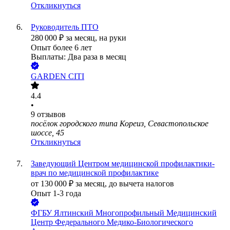
Откликнуться
Руководитель ПТО
280 000
₽
за месяц,
на руки
Опыт более 6 лет
Выплаты: Два раза в месяц
GARDEN CITI
4.4
•
9
отзывов
посёлок городского типа Кореиз, Севастопольское
шоссе, 45
Откликнуться
Заведующий Центром медицинской профилактики-
врач по медицинской профилактике
от
130 000
₽
за месяц,
до вычета налогов
Опыт 1-3 года
ФГБУ Ялтинский Многопрофильный Медицинский
Центр Федерального Медико-Биологического