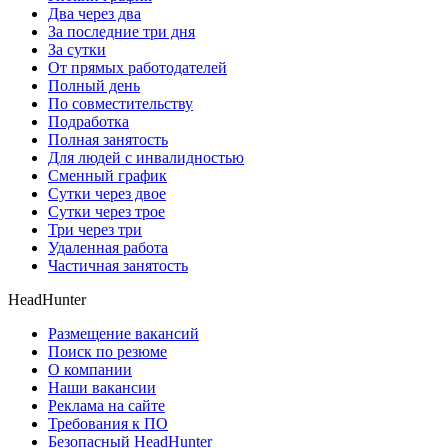
Два через два
За последние три дня
За сутки
От прямых работодателей
Полный день
По совместительству
Подработка
Полная занятость
Для людей с инвалидностью
Сменный график
Сутки через двое
Сутки через трое
Три через три
Удаленная работа
Частичная занятость
HeadHunter
Размещение вакансий
Поиск по резюме
О компании
Наши вакансии
Реклама на сайте
Требования к ПО
Безопасный HeadHunter