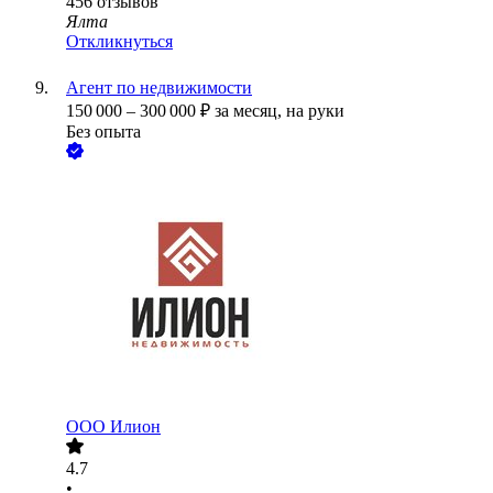
456
отзывов
Ялта
Откликнуться
Агент по недвижимости
150 000
–
300 000
₽
за месяц,
на руки
Без опыта
ООО
Илион
4.7
•