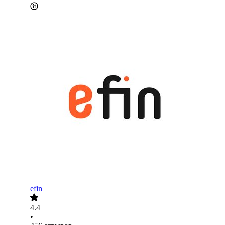
efin
4.4
•