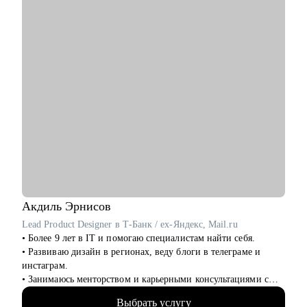
автоматизацию на вашем проекте.
• Если вы тимлид, помогу организовать командные процессы,
улучшить взаимодействие с бизнесом, презентовать
результаты работы команды.
• Расскажу, как организовать процесс найма в команду.
Кому могу помочь:
• Инженерам по тестированию / QA (junior, middle, senior,
lead).
• Всем, кто только собирается начать работать в области QA
или в IT.
• Тем, кто не может найти первую работу в IT.
• Тем, кто зашел в тупик в плане карьеры/уперся в потолок.
• Тем, кто столкнулся со сложной задачей на проекте.
Акдиль
Эрнисов
Lead Product Designer в Т-Банк / ex-Яндекс, Mail.ru
• Более 9 лет в IT и помогаю специалистам найти себя.
• Развиваю дизайн в регионах, веду блоги в телеграме и
инстаграм.
• Занимаюсь менторством и карьерными консультациями с
2021 года и помог многим найти себя.
Выбрать услугу
• Отсмотрел >1 000 портфолио