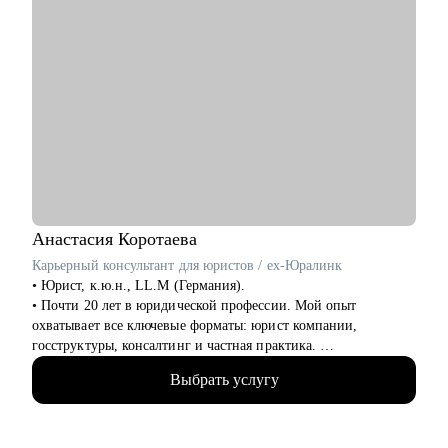
Анастасия
Коротаева
Карьерный консультант для юристов / ex-Юралинк
• Юрист, к.ю.н., LL.M (Германия).
• Почти 20 лет в юридической профессии. Мой опыт
охватывает все ключевые форматы: юрист компании,
госструктуры, консалтинг и частная практика.
• Более 14 лет работала с иностранными компаниями со всего
Выбрать услугу
мира, оказывая им юридические услуги в России.
• Автор статей в топовых юридических журналах.
• Автор карьерного подкаста для юристов Юрист без границ
• Модератор юридических фокус-групп