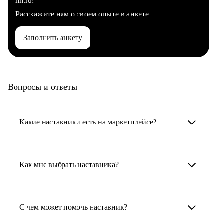
hh.ru?
Расскажите нам о своем опыте в анкете
Заполнить анкету
Вопросы и ответы
Какие наставники есть на маркетплейсе?
Карьерные наставники — это HR-
специалисты, карьерные консультанты,
Как мне выбрать наставника?
психологи, резюмерайтеры и менторы.
Умный поиск поможет в три клика выбрать
Менторы работают в ИТ, дизайне, других
наставника для достижения вашей цели.
С чем может помочь наставник?
узкоспециализированных сферах. Они