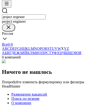
project engineer
Россия
Все
0-9
A
B
C
D
E
F
G
H
I
J
K
L
M
N
O
P
Q
R
S
T
U
V
W
X
Y
Z
А
Б
В
Г
Д
Е
Ж
З
И
Й
К
Л
М
Н
О
П
Р
С
Т
У
Ф
Х
Ц
Ч
Ш
Щ
Э
Ю
Я
0 компаний
Ничего не нашлось
Попробуйте изменить формулировку или фильтры
HeadHunter
Размещение вакансий
Поиск по резюме
О компании