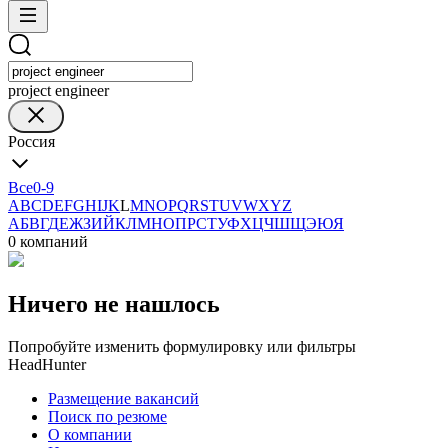
project engineer
Россия
Все
0-9
A
B
C
D
E
F
G
H
I
J
K
L
M
N
O
P
Q
R
S
T
U
V
W
X
Y
Z
А
Б
В
Г
Д
Е
Ж
З
И
Й
К
Л
М
Н
О
П
Р
С
Т
У
Ф
Х
Ц
Ч
Ш
Щ
Э
Ю
Я
0 компаний
Ничего не нашлось
Попробуйте изменить формулировку или фильтры
HeadHunter
Размещение вакансий
Поиск по резюме
О компании