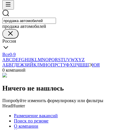
продажа автомобилей
Россия
Все
0-9
A
B
C
D
E
F
G
H
I
J
K
L
M
N
O
P
Q
R
S
T
U
V
W
X
Y
Z
А
Б
В
Г
Д
Е
Ж
З
И
Й
К
Л
М
Н
О
П
Р
С
Т
У
Ф
Х
Ц
Ч
Ш
Щ
Э
Ю
Я
0 компаний
Ничего не нашлось
Попробуйте изменить формулировку или фильтры
HeadHunter
Размещение вакансий
Поиск по резюме
О компании