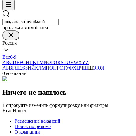
продажа автомобилей
Россия
Все
0-9
A
B
C
D
E
F
G
H
I
J
K
L
M
N
O
P
Q
R
S
T
U
V
W
X
Y
Z
А
Б
В
Г
Д
Е
Ж
З
И
Й
К
Л
М
Н
О
П
Р
С
Т
У
Ф
Х
Ц
Ч
Ш
Щ
Э
Ю
Я
0 компаний
Ничего не нашлось
Попробуйте изменить формулировку или фильтры
HeadHunter
Размещение вакансий
Поиск по резюме
О компании