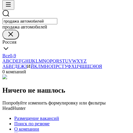
продажа автомобилей
Россия
Все
0-9
A
B
C
D
E
F
G
H
I
J
K
L
M
N
O
P
Q
R
S
T
U
V
W
X
Y
Z
А
Б
В
Г
Д
Е
Ж
З
И
Й
К
Л
М
Н
О
П
Р
С
Т
У
Ф
Х
Ц
Ч
Ш
Щ
Э
Ю
Я
0 компаний
Ничего не нашлось
Попробуйте изменить формулировку или фильтры
HeadHunter
Размещение вакансий
Поиск по резюме
О компании