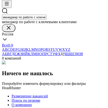
менеджер по работе с ключевыми клиентами
Россия
Все
0-9
A
B
C
D
E
F
G
H
I
J
K
L
M
N
O
P
Q
R
S
T
U
V
W
X
Y
Z
А
Б
В
Г
Д
Е
Ж
З
И
Й
К
Л
М
Н
О
П
Р
С
Т
У
Ф
Х
Ц
Ч
Ш
Щ
Э
Ю
Я
0 компаний
Ничего не нашлось
Попробуйте изменить формулировку или фильтры
HeadHunter
Размещение вакансий
Поиск по резюме
О компании