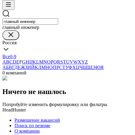
главный инженер
Россия
Все
0-9
A
B
C
D
E
F
G
H
I
J
K
L
M
N
O
P
Q
R
S
T
U
V
W
X
Y
Z
А
Б
В
Г
Д
Е
Ж
З
И
Й
К
Л
М
Н
О
П
Р
С
Т
У
Ф
Х
Ц
Ч
Ш
Щ
Э
Ю
Я
0 компаний
Ничего не нашлось
Попробуйте изменить формулировку или фильтры
HeadHunter
Размещение вакансий
Поиск по резюме
О компании