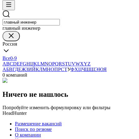
главный инженер
Россия
Все
0-9
A
B
C
D
E
F
G
H
I
J
K
L
M
N
O
P
Q
R
S
T
U
V
W
X
Y
Z
А
Б
В
Г
Д
Е
Ж
З
И
Й
К
Л
М
Н
О
П
Р
С
Т
У
Ф
Х
Ц
Ч
Ш
Щ
Э
Ю
Я
0 компаний
Ничего не нашлось
Попробуйте изменить формулировку или фильтры
HeadHunter
Размещение вакансий
Поиск по резюме
О компании