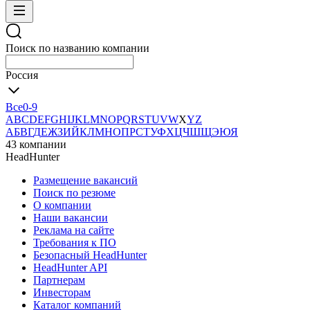
Поиск по названию компании
Россия
Все
0-9
A
B
C
D
E
F
G
H
I
J
K
L
M
N
O
P
Q
R
S
T
U
V
W
X
Y
Z
А
Б
В
Г
Д
Е
Ж
З
И
Й
К
Л
М
Н
О
П
Р
С
Т
У
Ф
Х
Ц
Ч
Ш
Щ
Э
Ю
Я
43 компании
HeadHunter
Размещение вакансий
Поиск по резюме
О компании
Наши вакансии
Реклама на сайте
Требования к ПО
Безопасный HeadHunter
HeadHunter API
Партнерам
Инвесторам
Каталог компаний