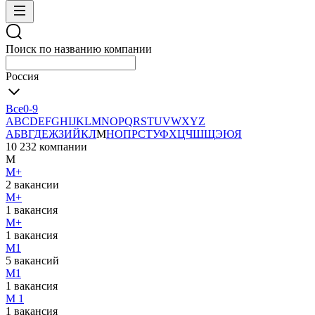
Поиск по названию компании
Россия
Все
0-9
A
B
C
D
E
F
G
H
I
J
K
L
M
N
O
P
Q
R
S
T
U
V
W
X
Y
Z
А
Б
В
Г
Д
Е
Ж
З
И
Й
К
Л
М
Н
О
П
Р
С
Т
У
Ф
Х
Ц
Ч
Ш
Щ
Э
Ю
Я
10 232 компании
М
М+
2 вакансии
М+
1 вакансия
М+
1 вакансия
М1
5 вакансий
М1
1 вакансия
М 1
1 вакансия