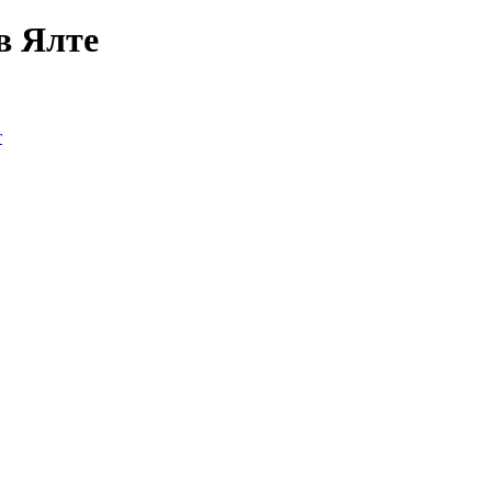
в Ялте
т