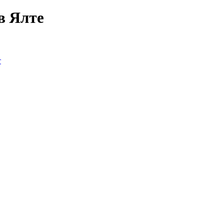
в Ялте
т