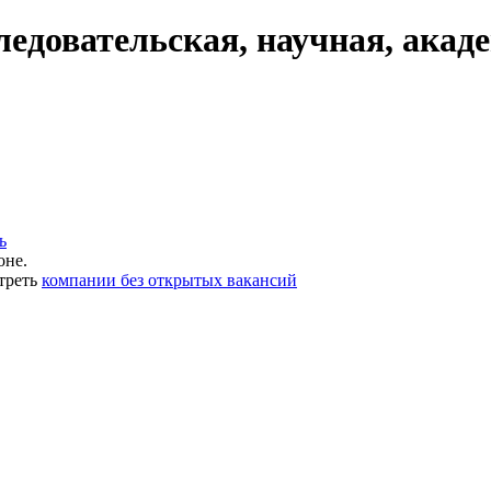
едовательская, научная, акад
ь
оне.
треть
компании без открытых вакансий