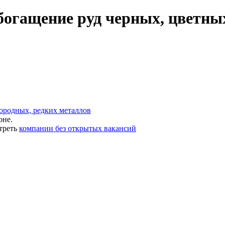
богащение руд черных, цветных
ородных, редких металлов
оне.
треть
компании без открытых вакансий