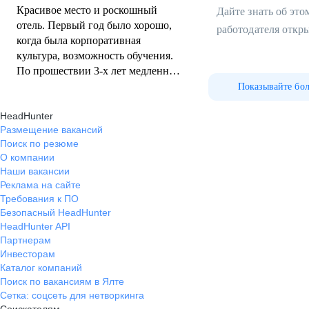
Красивое место и роскошный
Дайте знать об эт
отель. Первый год было хорошо,
работодателя откр
когда была корпоративная
культура, возможность обучения.
По прошествии 3-х лет медленно
скатывается вниз. Вот итог к
Показывайте бо
которому уже пришли* Упадок
HeadHunter
мотивации: Сотрудники, которые
Размещение вакансий
видят, что карьерный рост зависит
Поиск по резюме
не от заслуг, перестают стараться.
О компании
* Разрушение атмосферы: В
Наши вакансии
коллективе растут зависть,
Реклама на сайте
сплетни и чувство
Требования к ПО
несправедливости. * Снижение
Безопасный HeadHunter
эффективности: Некомпетентные
HeadHunter API
руководители тормозят развитие
Партнерам
компании!
Инвесторам
Каталог компаний
Поиск по вакансиям в Ялте
Сетка: соцсеть для нетворкинга