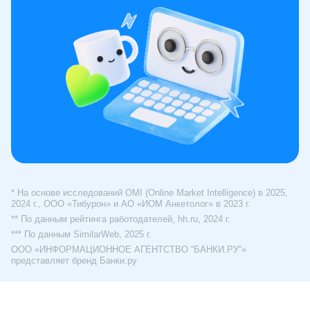
* На основе исследований OMI (Online Market Intelligence) в 2025,
2024 г., ООО «Тибурон» и АО «ИОМ Анкетолог» в 2023 г.
** По данным рейтинга работодателей, hh.ru, 2024 г.
*** По данным SimilarWeb, 2025 г.
ООО «ИНФОРМАЦИОННОЕ АГЕНТСТВО “БАНКИ.РУ”»
представляет бренд Банки.ру