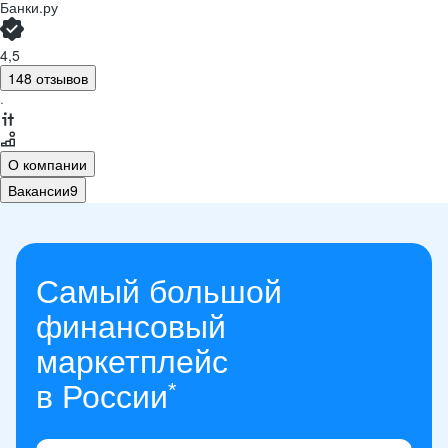
Банки.ру
4,5
148 отзывов
·
О компании
Вакансии
9
Самый большой
финансовый
маркетплейс
*
в России