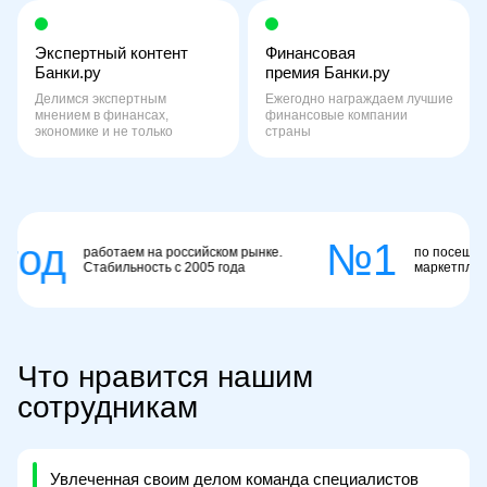
Экспертный контент
Финансовая
Банки.ру
премия Банки.ру
Делимся экспертным
Ежегодно награждаем лучшие
мнением в финансах,
финансовые компании
экономике и не только
страны
од
№1
работаем на российском рынке.
по посещаемости
Стабильность с 2005 года
маркетплейсов Ро
Что нравится нашим
сотрудникам
Увлеченная своим делом команда специалистов