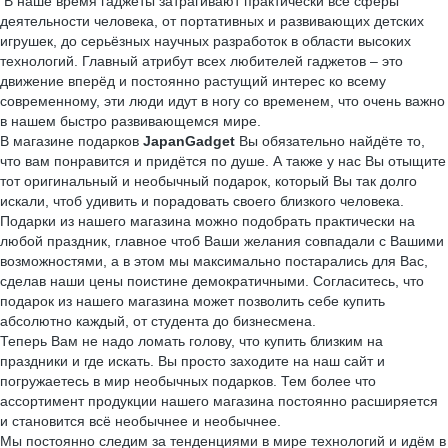
В наше время гаджеты затрагивают практически все сферы
деятельности человека, от портативных и развивающих детских
игрушек, до серьёзных научных разработок в области высоких
технологий. Главный атрибут всех любителей гаджетов – это
движение вперёд и постоянно растущий интерес ко всему
современному, эти люди идут в ногу со временем, что очень важно
в нашем быстро развивающемся мире.
В магазине подарков
JapanGadget
Вы обязательно найдёте то,
что вам понравится и придётся по душе. А также у нас Вы отыщите
тот оригинальный и необычный подарок, который Вы так долго
искали, чтоб удивить и порадовать своего близкого человека.
Подарки из нашего магазина можно подобрать практически на
любой праздник, главное чтоб Ваши желания совпадали с Вашими
возможностями, а в этом мы максимально постарались для Вас,
сделав наши цены поистине демократичными. Согласитесь, что
подарок из нашего магазина может позволить себе купить
абсолютно каждый, от студента до бизнесмена.
Теперь Вам не надо ломать голову, что купить близким на
праздники и где искать. Вы просто заходите на наш сайт и
погружаетесь в мир необычных подарков. Тем более что
ассортимент продукции нашего магазина постоянно расширяется
и становится всё необычнее и необычнее.
Мы постоянно следим за тенденциями в мире технологий и идём в