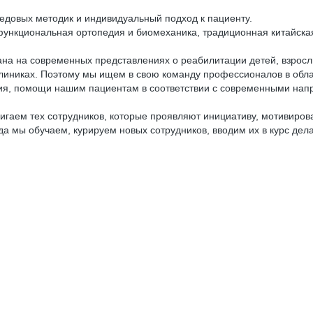
едовых методик и индивидуальный подход к пациенту.
функциональная ортопедия и биомеханика, традиционная китайска
ана на современных представлениях о реабилитации детей, взросл
линиках. Поэтому мы ищем в свою команду профессионалов в облас
ния, помощи нашим пациентам в соответствии с современными нап
игаем тех сотрудников, которые проявляют инициативу, мотивирова
огда мы обучаем, курируем новых сотрудников, вводим их в курс д