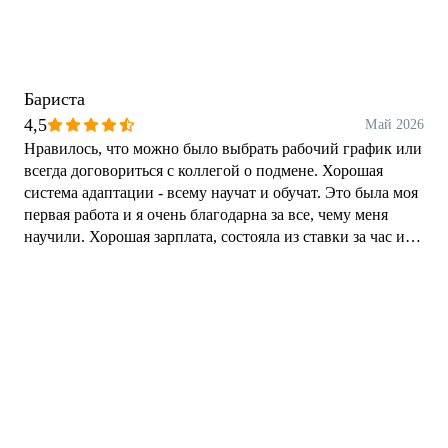
Бариста
4,5
Май 2026
Нравилось, что можно было выбрать рабочий график или
всегда договориться с коллегой о подмене. Хорошая
система адаптации - всему научат и обучат. Это была моя
первая работа и я очень благодарна за все, чему меня
научили. Хорошая зарплата, состояла из ставки за час и
премию за продажи. Была система лояльности для
сотрудников после прохождения стажировки.