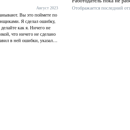
Работодатель пока не раб
Отображается последний от
Август 2023
манывают. Вы это поймете по
анщиками. Я сделал ошибку,
 делайте как я. Ничего не
кой, что ничего не сделано
авил в ней ошибки, указал
тектуру, заложил кор, сидел