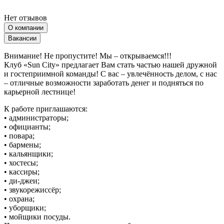
Нет отзывов
О компании
Вакансии
Внимание! Не пропустите! Мы – открываемся!!!
Клуб «Sun Сity» предлагает Вам стать частью нашей дружной
и гостеприимной команды! С вас – увлечённость делом, с нас
– отличные возможности заработать денег и подняться по
карьерной лестнице!
К работе приглашаются:
• администраторы;
• официанты;
• повара;
• бармены;
• кальянщики;
• хостесы;
• кассиры;
• ди-джеи;
• звукорежиссёр;
• охрана;
• уборщики;
• мойщики посуды.