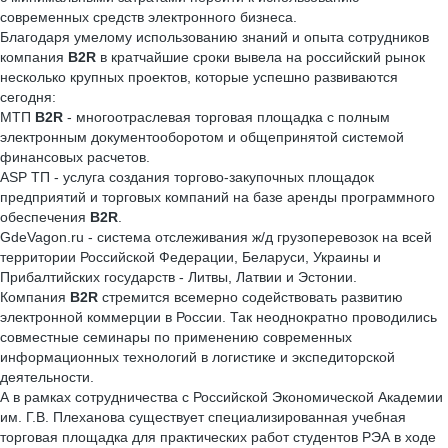
современных средств электронного бизнеса.
Благодаря умелому использованию знаний и опыта сотрудников
компания
B2R
в кратчайшие сроки вывела на российский рынок
несколько крупных проектов, которые успешно развиваются
сегодня:
МТП
B2R
- многоотраслевая торговая площадка с полным
электронным документооборотом и общепринятой системой
финансовых расчетов.
ASP ТП - услуга создания торгово-закупочных площадок
предприятий и торговых компаний на базе аренды программного
обеспечения
B2R
.
GdeVagon.ru - система отслеживания ж/д грузоперевозок на всей
территории Российской Федерации, Беларуси, Украины и
Прибалтийских государств - Литвы, Латвии и Эстонии.
Компания
B2R
стремится всемерно содействовать развитию
электронной коммерции в России. Так неоднократно проводились
совместные семинары по применению современных
информационных технологий в логистике и экспедиторской
деятельности.
А в рамках сотрудничества с Российской Экономической Академии
им. Г.В. Плеханова существует специализированная учебная
торговая площадка для практических работ студентов РЭА в ходе