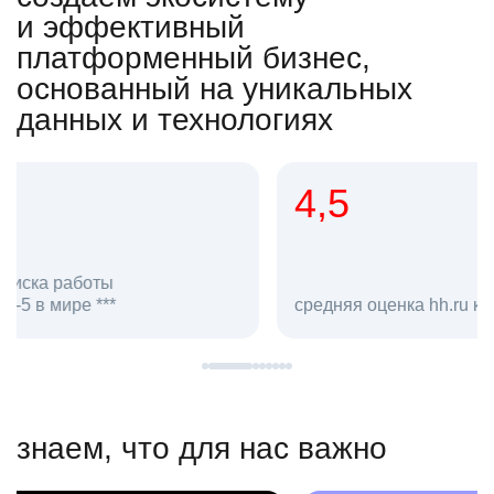
и эффективный
платформенный бизнес,
основанный на уникальных
данных и технологиях
4,5
20
сотруд
средняя оценка hh.ru как работодателя **
в hh.ru
знаем, что для нас важно