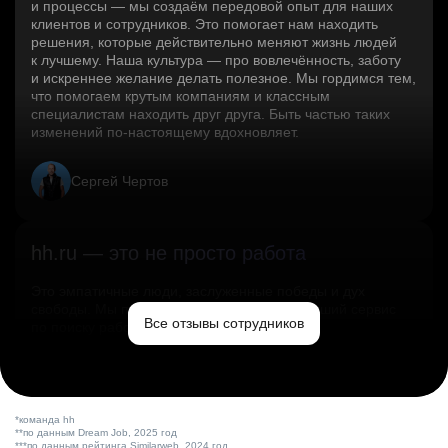
и процессы — мы создаём передовой опыт для наших
клиентов и сотрудников. Это помогает нам находить
решения, которые действительно меняют жизнь людей
к лучшему. Наша культура — про вовлечённость, заботу
и искреннее желание делать полезное. Мы гордимся тем,
что помогаем крутым компаниям и классным
специалистам находить друг друга. Быть частью таких
изменений по‑настоящему вдохновляет.
Сергей Чертов
hh.ru — это не просто работа
Это эмпатичные люди, заслуженные победы и дух
свободы. Мы помогаем миру и создаём лучший сервис
Все отзывы сотрудников
по поиску работы в стране.
Ольга Емельянова
*команда hh
**по данным Dream Job, 2025 год
***по данным рейтинга Similarweb, 2024 год