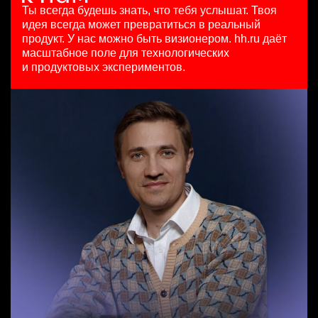
HeadHunter::Коммерческий департамент
97000 - 161000 ₽
29 июл. 2026
Ты всегда будешь знать, что тебя услышат.
Твоя
7 авг. 2026
Ярославль
з/п не указана
идея всегда может превратиться в реальный
150000 ₽
Москва
продукт.
У нас можно быть визионером. hh.ru даёт
Ярославль
масштабное поле для технологических
Специалист телемаркетинга
и продуктовых экспериментов.
HeadHunter::Телефонные продажи
Key Account Manager (EdTech)
13 июл. 2026
HeadHunter::Коммерческий департамент
10000000 so'm
7 авг. 2026
Ташкент
150000 ₽
Санкт-Петербург