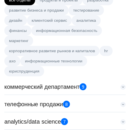
все отделы
продукты и проекты
разработка
развитие бизнеса и продажи
тестирование
дизайн
клиентский сервис
аналитика
финансы
информационная безопасность
маркетинг
корпоративное развитие рынков и капиталов
hr
axo
информационные технологии
юриспруденция
коммерческий департамент
9
Аналитик данных (направление Enterprise продаж)
телефонные продажи
8
HeadHunter::Коммерческий департамент
7 авг. 2026
Менеджер по продажам B2B
analytics/data science
з/п не указана
7
HeadHunter::Телефонные продажи
Москва