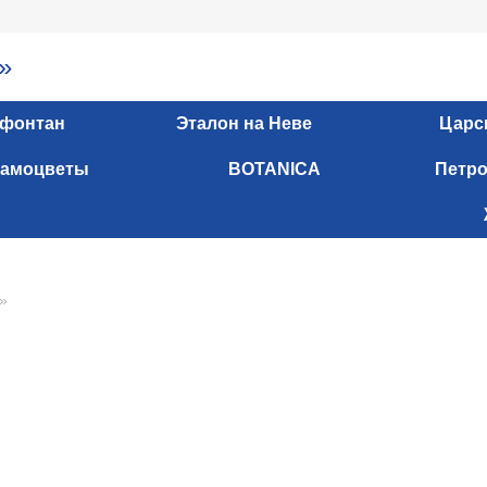
»
 фонтан
Эталон на Неве
Царс
амоцветы
BOTANICA
Петро
»