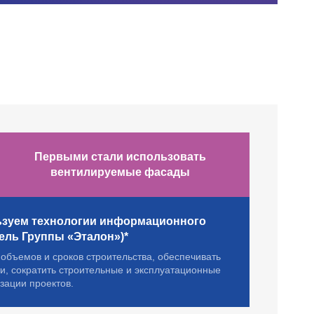
Первыми стали использовать
вентилируемые фасады
ьзуем технологии информационного
ль Группы «Эталон»)*
 объемов и сроков строительства, обеспечивать
ти, сократить строительные и эксплуатационные
зации проектов.