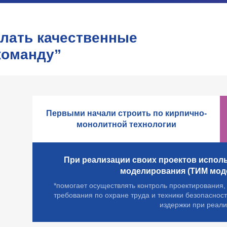
елать качественные
команду”
Первыми начали строить по кирпично-
монолитной технологии
При реализации своих проектов испол
моделирования (ТИМ моде
*помогает осуществлять контроль проектирования,
требования по охране труда и техники безопаснос
издержки при реали