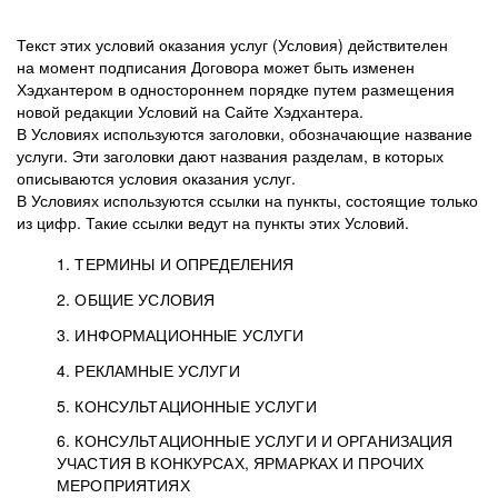
Текст этих условий оказания услуг (Условия) действителен
на момент подписания Договора может быть изменен
Хэдхантером в одностороннем порядке путем размещения
новой редакции Условий на Сайте Хэдхантера.
В Условиях используются заголовки, обозначающие название
услуги. Эти заголовки дают названия разделам, в которых
описываются условия оказания услуг.
В Условиях используются ссылки на пункты, состоящие только
из цифр. Такие ссылки ведут на пункты этих Условий.
1. ТЕРМИНЫ И ОПРЕДЕЛЕНИЯ
2. ОБЩИЕ УСЛОВИЯ
3. ИНФОРМАЦИОННЫЕ УСЛУГИ
1.1. Хэдхантер, или
Хэдхантер, ООО
4. РЕКЛАМНЫЕ УСЛУГИ
HeadHunter, или
«Хэдхантер», ИНН
2.1. Типы и статусы регистрации
5. КОНСУЛЬТАЦИОННЫЕ УСЛУГИ
Исполнитель
7718620740, адрес:
Типы регистрации
3.1. Предоставление доступа к базе данных
2.2. Активация услуг
6. КОНСУЛЬТАЦИОННЫЕ УСЛУГИ И ОРГАНИЗАЦИЯ
125047, г. Москва,
резюме с предложениями Соискателей
Описание и активация
УЧАСТИЯ В КОНКУРСАХ, ЯРМАРКАХ И ПРОЧИХ
2.1.1. Заказчику может быть присвоен один
4.0. Общие условия оказания рекламных услуг
внутригородская
о трудоустройстве с возможностью просмотра
МЕРОПРИЯТИЯХ
из Типов регистраций.
территория
4.0.1. Хэдхантер оказывает Заказчику услугу