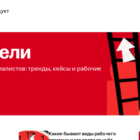
укт
ели
иалистов: тренды, кейсы и рабочие
Какие бывают виды рабочего