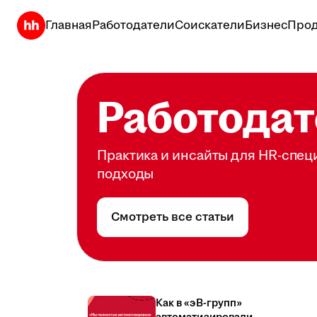
Главная
Работодатели
Соискатели
Бизнес
Прод
Работодат
Практика и инсайты для HR-спец
подходы
Смотреть все статьи
Как в «эВ-групп»