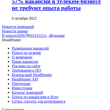
57% вакансий в телеком-бизнесе
не требуют опыта работы
6 октября 2022
Новости компаний
Новости рынка
В начало
3
4
5
6
7
8
9
10
11
12
13
...
48
дальше
HeadHunter
Размещение вакансий
Поиск по резюме
О компании
Наши вакансии
Реклама на сайте
Требования к ПО
Безопасный HeadHunter
HeadHunter API
Партнерам
Инвесторам
Каталог компаний
Поиск по вакансиям в Ялте
Сетка: соцсеть для нетворкинга
Соискателям