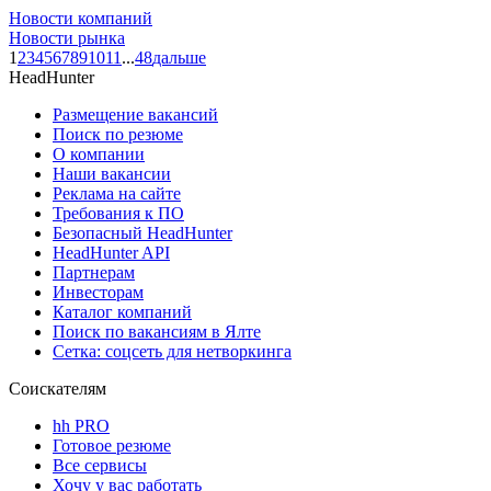
Новости компаний
Новости рынка
1
2
3
4
5
6
7
8
9
10
11
...
48
дальше
HeadHunter
Размещение вакансий
Поиск по резюме
О компании
Наши вакансии
Реклама на сайте
Требования к ПО
Безопасный HeadHunter
HeadHunter API
Партнерам
Инвесторам
Каталог компаний
Поиск по вакансиям в Ялте
Сетка: соцсеть для нетворкинга
Соискателям
hh PRO
Готовое резюме
Все сервисы
Хочу у вас работать