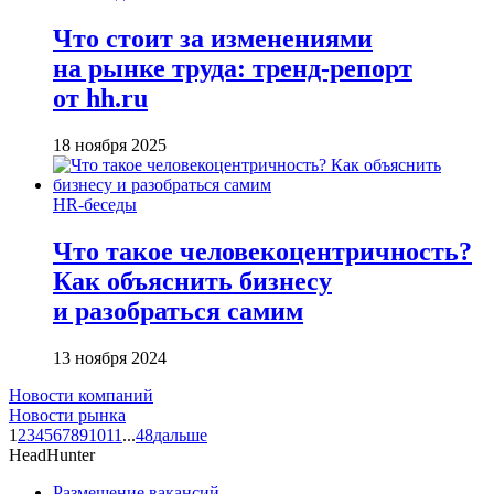
Что стоит за изменениями
на рынке труда: тренд-репорт
от hh.ru
18 ноября 2025
HR-беседы
Что такое человеко­центричность?
Как объяснить бизнесу
и разобраться самим
13 ноября 2024
Новости компаний
Новости рынка
1
2
3
4
5
6
7
8
9
10
11
...
48
дальше
HeadHunter
Размещение вакансий